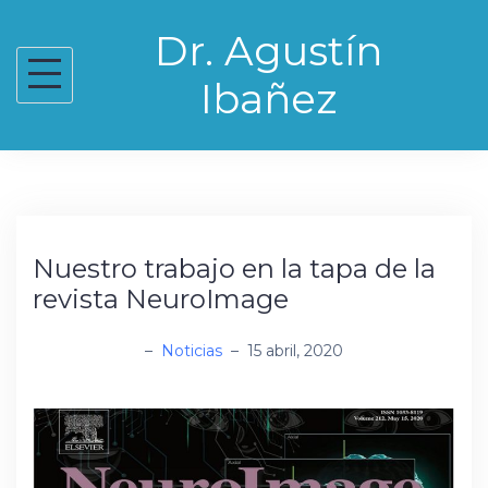
Skip
Dr. Agustín
to
content
Ibañez
Nuestro trabajo en la tapa de la
revista NeuroImage
administrador
–
Noticias
–
15 abril, 2020