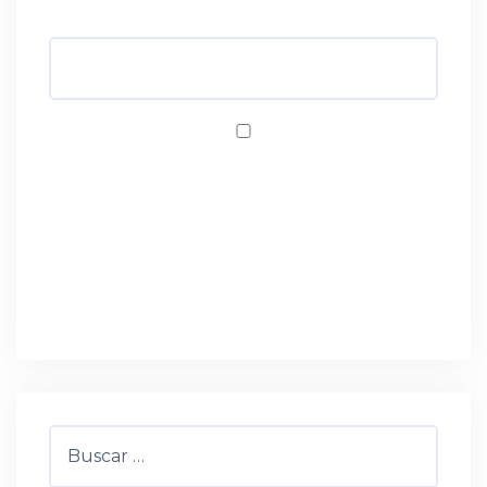
Web
Guardar mi nombre, correo electrónico y
sitio web en este navegador para la próxima
vez que haga un comentario.
Buscar: