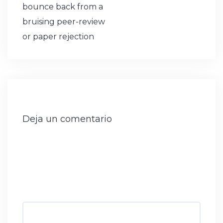
bounce back from a
bruising peer-review
or paper rejection
Deja un comentario
Tu dirección de correo electrónico no será
publicada.
Los campos obligatorios están
marcados con
*
Comentario
*