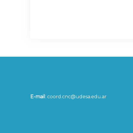
vez que haga un comentario.
E-mail
:
coord.cnc@udesa.edu.ar