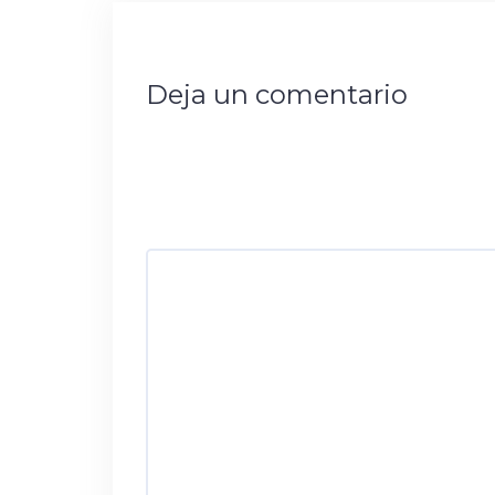
Deja un comentario
Tu dirección de correo electrónico no s
marcados con
*
Comentario
*