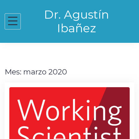
Skip
Dr. Agustín
to
content
Ibañez
Mes:
marzo 2020