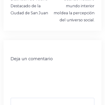
de
Destacado de la
mundo interior
entradas
Ciudad de San Juan
moldea la percepción
del universo social.
Deja un comentario
Tu dirección de correo electrónico no será
publicada.
Los campos obligatorios están
marcados con
*
Comentario
*