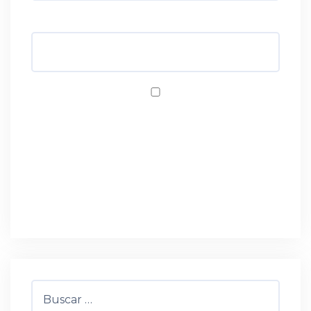
Web
Guardar mi nombre, correo electrónico y
sitio web en este navegador para la próxima
vez que haga un comentario.
Buscar: