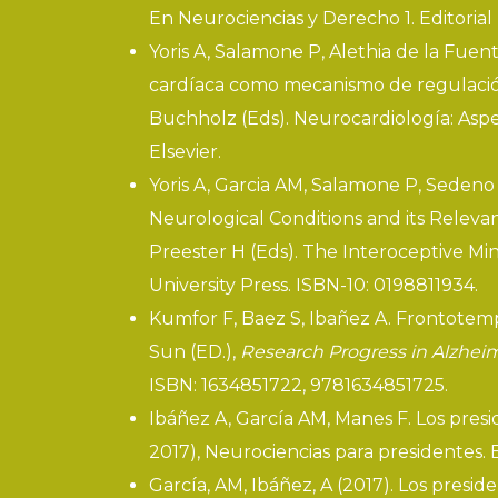
En
Neurociencias y Derecho 1. Editori
Yoris A, Salamone P, Alethia de la Fuen
cardíaca como mecanismo de regulació
Buchholz (Eds). Neurocardiología: Aspect
Elsevier.
Yoris A, Garcia AM, Salamone P, Sedeno 
Neurological Conditions and its Relev
Preester H (Eds). The Interoceptive M
University Press. ISBN-10: 0198811934.
Kumfor F, Baez S, Ibañez A.
Frontotemp
Sun (ED.),
Research Progress in Alzhei
ISBN: 1634851722, 9781634851725.
Ibáñez A, García AM, Manes F.
Los pres
2017), Neurociencias para presidentes. B
García, AM, Ibáñez, A (2017).
Los presid