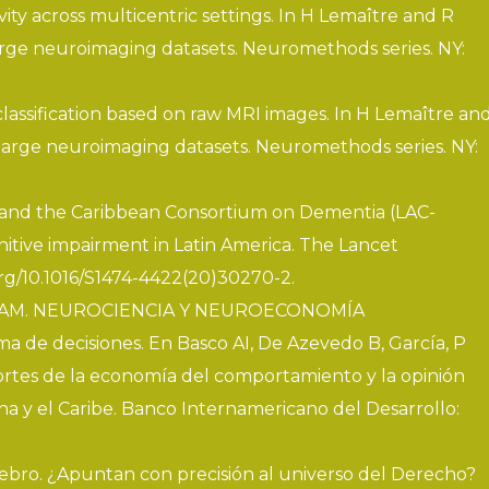
ty across multicentric settings
. In H Lemaître and R
arge neuroimaging datasets
. Neuromethods series. NY:
lassification based on raw MRI images
. In H Lemaître an
large neuroimaging datasets
. Neuromethods series. NY:
ca and the Caribbean Consortium on Dementia (LAC-
itive impairment in Latin America
. The Lancet
.org/10.1016/S1474-4422(20)30270-2
.
arcia AM. NEUROCIENCIA Y NEUROECONOMÍA
ma de decisiones. En Basco AI, De Azevedo B, García, P
portes de la economía del comportamiento y la opinión
ina y el Caribe. Banco Internamericano del Desarrollo:
rebro. ¿Apuntan con precisión al universo del Derecho?