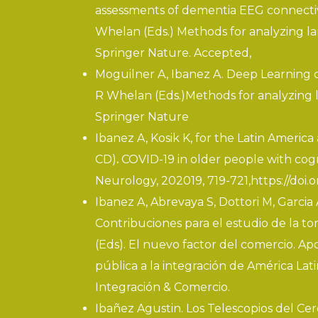
assessments of dementia EEG connectivi
Whelan (Eds.)
Methods for analyzing l
Springer Nature. Accepted,
Moguilner A, Ibanez A.
Deep Learning c
R Whelan (Eds.)
Methods for analyzing 
Springer Nature
Ibanez A, Kosik K, for the Latin Ameri
CD)
.
COVID-19 in older people with cogn
Neurology, 202019, 719-721,
https://doi
Ibanez A, Abrevaya S, Dottori M, G
Contribuciones para el estudio de la to
(Eds). El nuevo factor del comercio. A
pública a la integración de América Lat
Integración & Comercio.
Ibañez Agustin. Los Telescopios del Ce