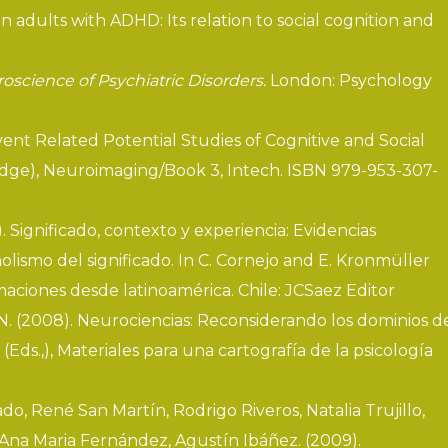
in adults with ADHD: Its relation to social cognition and
oscience of Psychiatric Disorders.
London: Psychology
 Event Related Potential Studies of Cognitive and Social
ridge), Neuroimaging/Book 3, Intech. ISBN 979-953-307-
8). Significado, contexto y experiencia: Evidencias
olismo del significado. In C. Cornejo and E. Kronmüller
maciones desde latinoamérica. Chile: JCSaez Editor
te, N. (2008). Neurociencias: Reconsiderando los dominios d
 (Eds.,), Materiales para una cartografía de la psicología
o, René San Martín, Rodrigo Riveros, Natalia Trujillo,
 Ana Maria Fernández, Agustín Ibáñez. (2009).