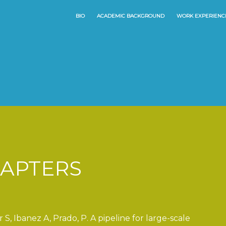
BIO
ACADEMIC BACKGROUND
WORK EXPERIENC
APTERS
 S, Ibanez A, Prado, P.
A pipeline for large-scale