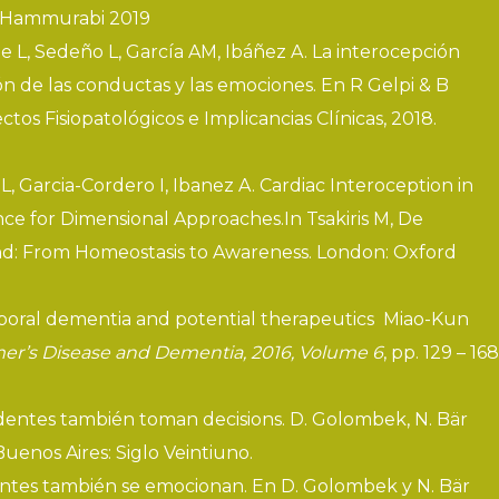
al Hammurabi
2019
te L, Sedeño L, García AM, Ibáñez A.
La interocepción
n de las conductas y las emociones
. En R Gelpi & B
os Fisiopatológicos e Implicancias Clínicas, 2018.
L, Garcia-Cordero I, Ibanez A.
Cardiac Interoception in
ance for Dimensional Approaches
.In Tsakiris M, De
ind: From Homeostasis to Awareness. London: Oxford
oral dementia and potential therapeutics
Miao-Kun
mer’s Disease and Dementia, 2016, Volume 6
, pp. 129 – 168
identes también toman decisions
. D. Golombek, N. Bär
uenos Aires: Siglo Veintiuno.
entes también se emocionan
. En D. Golombek y N. Bär