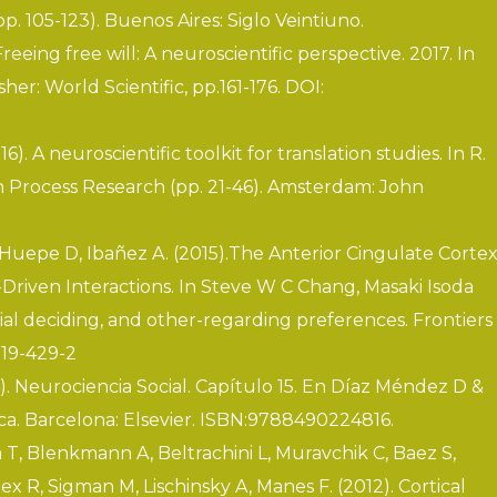
p. 105-123). Buenos Aires: Siglo Veintiuno.
Freeing free will: A neuroscientific perspective
. 2017. In
er: World Scientific, pp.161-176. DOI:
16). A neuroscientific toolkit for translation studies. In R.
 Process Research (pp. 21-46). Amsterdam: John
, Huepe D, Ibañez A. (2015).The Anterior Cingulate Cortex
Driven Interactions. In Steve W C Chang, Masaki Isoda
ocial deciding, and other-regarding preferences
. Frontiers
919-429-2
4). Neurociencia Social. Capítulo 15. En Díaz Méndez D &
ica. Barcelona: Elsevier. ISBN:9788490224816.
a T, Blenkmann A, Beltrachini L, Muravchik C, Baez S,
x R, Sigman M, Lischinsky A, Manes F. (2012). Cortical