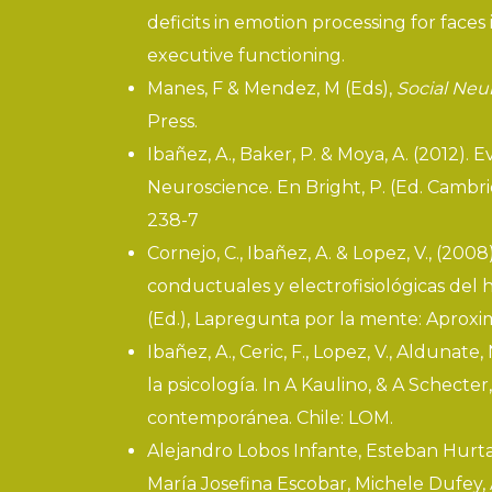
deficits in emotion processing for faces 
executive functioning.
Manes, F & Mendez, M (Eds),
Social Neur
Press.
Ibañez, A., Baker, P. & Moya, A. (2012).
Neuroscience. En Bright, P. (Ed. Camb
238-7
Cornejo, C., Ibañez, A. & Lopez, V., (200
conductuales y electrofisiológicas del h
(Ed.), Lapregunta por la mente: Aproxi
Ibañez, A., Ceric, F., Lopez, V., Alduna
la psicología. In A Kaulino, & A Schecter,
contemporánea. Chile: LOM.
Alejandro Lobos Infante, Esteban Hurtad
María Josefina Escobar, Michele Dufey,