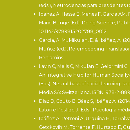
(eds.), Neurociencias para presidentes (p
Ibanez A, Hesse E, Manes F, Garcia AM.
Mario Bunge (Ed): Doing Science, Publish
10.1142/9789813202788_0012.
García, A. M., Mikulan, E. & Ibáñez, A. (20
Muñoz (ed.), Re-embedding Translation
Benjamins
Lavin C, Melis C, Mikulan E, Gelormini C
An Integrative Hub for Human Socially-
(Eds).
Neural basis of social learning, s
Media SA: Switzerland. ISBN: 978-2-88
Díaz D, Couto B, Báez S, Ibáñez A. (201
Latorre Postigo J (Eds). Psicología méd
Ibáñez A, Petroni A, Urquina H, Torralv
Cetckovih M, Torrente F, Hurtado E, Gue